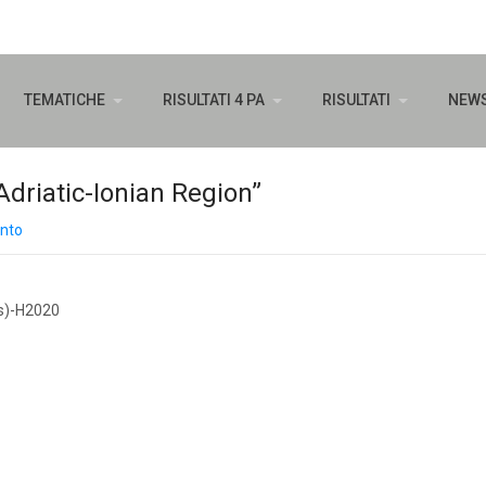
TEMATICHE
RISULTATI 4 PA
RISULTATI
NEW
driatic-Ionian Region”
nto
as)-H2020