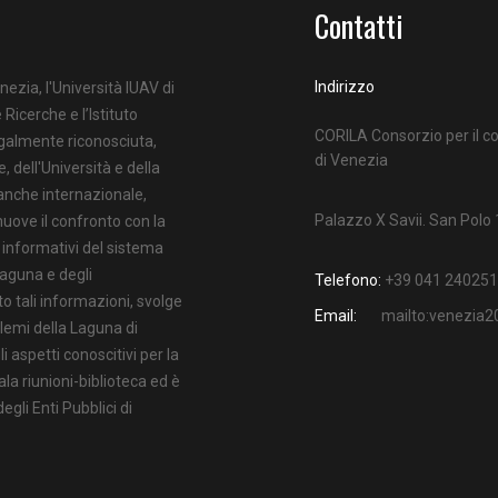
Contatti
Indirizzo
nezia, l'Università IUAV di
 Ricerche e l’Istituto
CORILA Consorzio per il co
egalmente riconosciuta,
di Venezia
e, dell'Università e della
 anche internazionale,
Palazzo X Savii. San Polo
uove il confronto con la
i informativi del sistema
Laguna e degli
Telefono:
+39 041 240251
o tali informazioni, svolge
Email:
mailto:venezia
oblemi della Laguna di
 aspetti conoscitivi per la
ala riunioni-biblioteca ed è
gli Enti Pubblici di