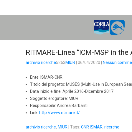
H
O
M
E
RITMARE-Linea “ICM-MSP in the A
archivio ricerche
5263
MIUR
| 06/04/2020
|
Nessun comme
Ente: ISMAR-CNR
Titolo del progetto: MUSES (Multi-Use in European Se
Data inizio e fine: Aprile 2016-Dicembre 2017
Soggetto erogatore: MIUR
Responsabile: Andrea Barbanti
Link:
http://www.ritmare.it/
archivio ricerche
,
MIUR
| Tags:
CNR ISMAR
,
ricerche