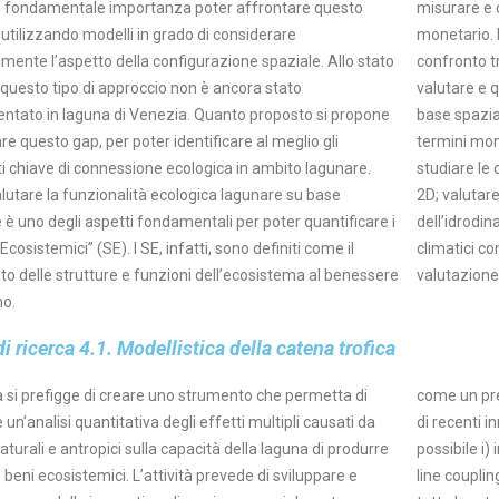
di fondamentale importanza poter affrontare questo
misurare e c
utilizzando modelli in grado di considerare
monetario. L
amente l’aspetto della configurazione spaziale. Allo stato
confronto tr
 questo tipo di approccio non è ancora stato
valutare e q
ntato in laguna di Venezia. Quanto proposto si propone
base spazia
re questo gap, per poter identificare al meglio gli
termini mone
i chiave di connessione ecologica in ambito lagunare.
studiare le 
lutare la funzionalità ecologica lagunare su base
2D; valutar
 è uno degli aspetti fondamentali per poter quantificare i
dell’idrodi
 Ecosistemici” (SE). I SE, infatti, sono definiti come il
climatici co
to delle strutture e funzioni dell’ecosistema al benessere
valutazione 
mo.
i ricerca 4.1.
Modellistica della catena trofica
tà si prefigge di creare uno strumento che permetta di
predatore apicale della rete trofica. Attraverso l’utilizzo
 un’analisi quantitativa degli effetti multipli causati da
ti innovazioni della modellistica Ecospace sarà inoltre
naturali e antropici sulla capacità della laguna di produrre
e i) integrare i risultati di modellistica biogeochimica (off-
e beni ecosistemici. L’attività prevede di sviluppare e
pling) e gli effetti sia sulla produzione primaria che su