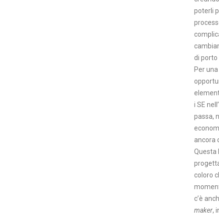
poterli 
processo
complica
cambiam
di porto
Per una
opportun
element
i SE nel
passa, 
economic
ancora o
Questa l
progetta
coloro c
momenti p
c’è anch
maker
, 