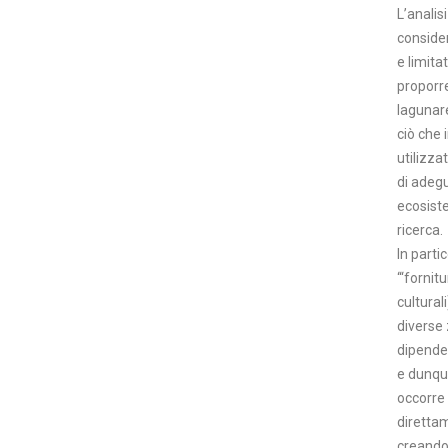
L’analis
consider
e limita
proporre
lagunar
ciò che 
utilizza
di adegu
ecosiste
ricerca.
In parti
‘“fornit
cultural
diverse 
dipende,
e dunque
occorre 
direttam
creando