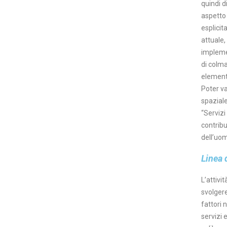
quindi 
aspetto 
esplicit
attuale,
impleme
di colma
element
Poter va
spaziale
“Servizi
contribu
dell’uo
Linea d
L’attivi
come un 
svolgere
di recen
fattori 
possibil
servizi 
line cou