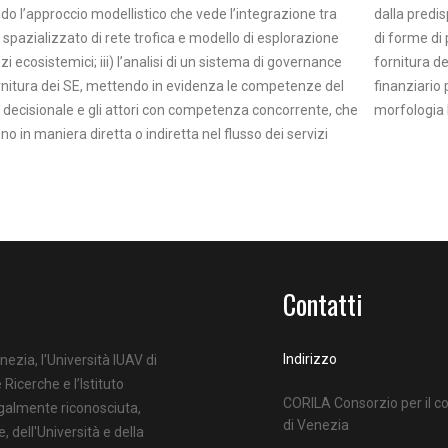
do l’approccio modellistico che vede l’integrazione tra
dalla predi
spazializzato di rete trofica e modello di esplorazione
di forme di 
izi ecosistemici; iii) l’analisi di un sistema di governance
fornitura de
rnitura dei SE, mettendo in evidenza le competenze del
finanziario 
 decisionale e gli attori con competenza concorrente, che
morfologia
ono in maniera diretta o indiretta nel flusso dei servizi
Contatti
Indirizzo
nezia, l'Università IUAV di
 Ricerche e l’Istituto
CORILA Consorzio per il co
egalmente riconosciuta,
di Venezia
e, dell'Università e della