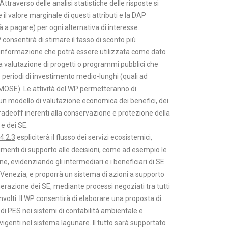
traverso delle analisi statistiche delle risposte si
 il valore marginale di questi attributi e la DAP
tà a pagare) per ogni alternativa di interesse.
WP consentirà di stimare il tasso di sconto più
informazione che potrà essere utilizzata come dato
la valutazione di progetti o programmi pubblici che
 periodi di investimento medio-lunghi (quali ad
 MOSE). Le attività del WP permetteranno di
un modello di valutazione economica dei benefici, dei
tradeoff inerenti alla conservazione e protezione della
 e dei SE.
4.2.3
espliciterà il flusso dei servizi ecosistemici,
umenti di supporto alle decisioni, come ad esempio le
ne, evidenziando gli intermediari e i beneficiari di SE
 Venezia, e proporrà un sistema di azioni a supporto
erazione dei SE, mediante processi negoziati tra tutti
oinvolti. Il WP consentirà di elaborare una proposta di
di PES nei sistemi di contabilità ambientale e
vigenti nel sistema lagunare. Il tutto sarà supportato