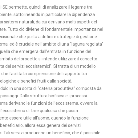
di SE permette, quindi, di analizzare il legame tra
ente, sottolineando in particolare la dipendenza
i sistemi naturali, da cui derivano molti aspetti del
re. Tutto ciò diviene di fondamentale importanza nel
isionale che porta a definire strategie di gestione
ema, ed è cruciale nell’ambito di una “laguna regolata”
quella che emergerà dall’entrata in funzione del
mbito del progetto si intende utilizzare il concetto
ta dei servizi ecosistemici”. Si tratta di un modello
 che facilita la comprensione del rapporto tra
ologiche e benefici fruiti dalla società,
lo in una sorta di “catena produttiva” composta da
 passaggi. Dalla struttura biofisica e i processi
ema derivano le funzioni dell’ecosistema, ovvero la
ll’ecosistema di fare qualcosa che possa
nte essere utile all’uomo; quando la funzione
beneficiario, allora essa genera dei servizi
. Tali servizi producono un beneficio, che è possibile