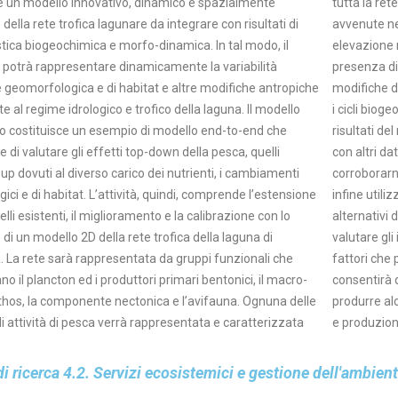
re un modello innovativo, dinamico e spazialmente
rete trofica (effetti trofici); ii) rappresentare modifiche
o della rete trofica lagunare da integrare con risultati di
 nel corso degli anni agli habitat lagunari (granulometria;
tica biogeochimica e morfo-dinamica. In tal modo, il
ne rispetto al livello medio del mare; distribuzione e
 potrà rappresentare dinamicamente la variabilità
a di fanerogame e macroalghe); iii) rappresentare
 geomorfologica e di habitat e altre modifiche antropiche
he di estensione delle barene e relative conseguenze per
e al regime idrologico e trofico della laguna. Il modello
iogeochimici e i processi a livello di ecosistema lagunare. I
to costituisce un esempio di modello end-to-end che
i del modello spazialmente esplicito saranno confrontati
 di valutare gli effetti top-down della pesca, quelli
dati di distribuzione dei diversi gruppi funzionali al fine di
p dovuti al diverso carico dei nutrienti, i cambiamenti
arne le dinamiche spazio-tempo. Il modello validato sarà
ici e di habitat. L’attività, quindi, comprende l’estensione
tilizzato per valutare gli impatti sull’ecosistema di scenari
lli esistenti, il miglioramento e la calibrazione con lo
vi di gestione della pesca e del carico di nutrienti, e per
 di un modello 2D della rete trofica della laguna di
gli impatti dovuti ai cambiamenti degli habitat ed altri
 La rete sarà rappresentata da gruppi funzionali che
 che potrebbero risultare importanti. Lo strumento
no il plancton ed i produttori primari bentonici, il macro-
irà di valutare la capacità dell’ecosistema lagunare di
hos, la componente nectonica e l’avifauna. Ognuna delle
 alcuni servizi ecosistemici (ad esempio, riciclo nutrienti
li attività di pesca verrà rappresentata e caratterizzata
e produzione
i ricerca 4.2.
Servizi ecosistemici e gestione dell'ambien