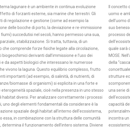
stema lagunare è un ambiente in continua evoluzione
Il concetto 
effetto di forzanti esterne, sia marine che terrestri. Gli
uomo e ambi
ti di regolazione e gestione (come ad esempio la
dell’uomo da
one delle bocche di porto; la deviazione e re-immissione
suo benesse
i fiumi) succedutisi nel secoli, hanno permesso una sua,
processo dec
arziale, stabilizzazione. Si tratta, tuttavia, di un
dell’ecosist
io che comprende forze fisiche legate alla circolazione,
quale sarà 
 biogeochimici derivanti dall’immissione e l’uso dei
MOSE. Nell’a
i e da aspetti biologici che interessano le numerose
della “casca
he vivono la laguna. Questo equilibrio complesso, frutto
concettuale
enti importanti (ad esempio, di salinità, di nutrienti, di
strutture ec
ze/biomasse di organismi) si esplicita in una forte e
scomponendo
 eterogeneità spaziale, cioè nella presenza in uno stesso
una serie di
 habitat diversi. Per analizzare correttamente i processi
dell’ecosist
i, uno degli elementi fondamentali da considerare è la
capacità de
azione spaziale degli habitat all’interno dell’ecosistema,
potenzialme
o essa, in combinazione con la struttura delle comunità
incontra un 
, determina il funzionamento dell’intero sistema. Diviene
ecosistemici