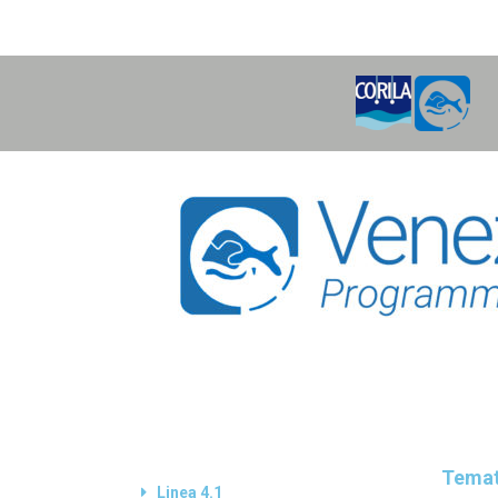
H
O
M
E
Temat
Linea 4.1