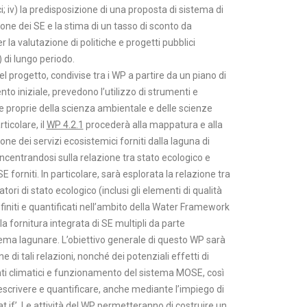
; iv) la predisposizione di una proposta di sistema di
ne dei SE e la stima di un tasso di sconto da
er la valutazione di politiche e progetti pubblici
 di lungo periodo.
del progetto, condivise tra i WP a partire da un piano di
o iniziale, prevedono l’utilizzo di strumenti e
 proprie della scienza ambientale e delle scienze
rticolare, il
WP 4.2.1
procederà alla mappatura e alla
one dei servizi ecosistemici forniti dalla laguna di
ncentrandosi sulla relazione tra stato ecologico e
SE forniti. In particolare, sarà esplorata la relazione tra
atori di stato ecologico (inclusi gli elementi di qualità
finiti e quantificati nell’ambito della Water Framework
 la fornitura integrata di SE multipli da parte
tema lagunare. L’obiettivo generale di questo WP sarà
ne di tali relazioni, nonché dei potenziali effetti di
 climatici e funzionamento del sistema MOSE, così
escrivere e quantificare, anche mediante l’impiego di
t if’. Le attività del WP permetteranno di costruire un