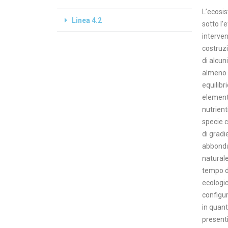
L’ecosi
Linea 4.2
sotto l’
interven
costruzi
di alcun
almeno p
equilibr
elementi
nutrient
specie c
di gradi
abbondan
naturale
tempo di
ecologic
configur
in quant
presenti