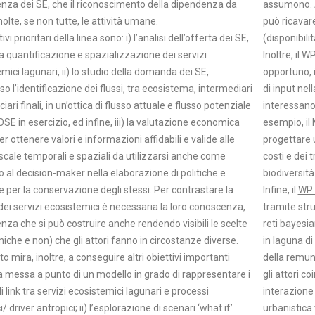
nza dei SE, che il riconoscimento della dipendenza da
assumono. At
molte, se non tutte, le attività umane.
può ricavare
tivi prioritari della linea sono: i) l’analisi dell’offerta dei SE,
(disponibili
a quantificazione e spazializzazione dei servizi
Inoltre, il 
mici lagunari, ii) lo studio della domanda dei SE,
opportuno, 
so l’identificazione dei flussi, tra ecosistema, intermediari
di input nel
iari finali, in un’ottica di flusso attuale e flusso potenziale
interessano
OSE in esercizio, ed infine, iii) la valutazione economica
esempio, il
er ottenere valori e informazioni affidabili e valide alle
progettare 
scale temporali e spaziali da utilizzarsi anche come
costi e dei 
 al decision-maker nella elaborazione di politiche e
biodiversità
e per la conservazione degli stessi. Per contrastare la
Infine, il
WP 
dei servizi ecosistemici è necessaria la loro conoscenza,
tramite str
za che si può costruire anche rendendo visibili le scelte
reti bayesia
che e non) che gli attori fanno in circostanze diverse.
in laguna di
tto mira, inoltre, a conseguire altri obiettivi importanti
della remun
 la messa a punto di un modello in grado di rappresentare i
gli attori c
li link tra servizi ecosistemici lagunari e processi
interazione 
/ driver antropici; ii) l’esplorazione di scenari ‘what if’
urbanistica 