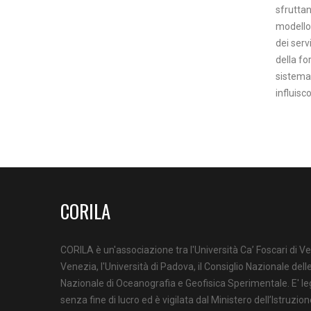
sfruttan
modello 
dei serv
della fo
sistema
influisc
CORILA
CORILA è un'associazione tra l'Università Ca’ Foscari di Ve
Venezia, l'Università di Padova, il Consiglio Nazionale delle
Nazionale di Oceanografia e Geofisica Sperimentale. E' l
senza fine di lucro ed è vigilata dal Ministero dell’Istruzion