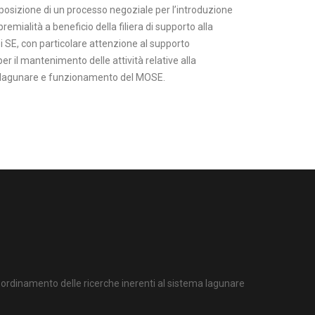
sposizione di un processo negoziale per l’introduzione
premialità a beneficio della filiera di supporto alla
i SE, con particolare attenzione al supporto
per il mantenimento delle attività relative alla
 lagunare e funzionamento del MOSE.
ordinamento delle ricerche inerenti al sistema lagunare