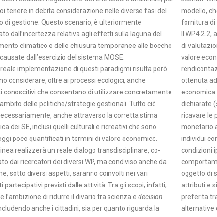
poi tenere in debita considerazione nelle diverse fasi del
modello, che
 di gestione. Questo scenario, è ulteriormente
fornitura di 
to dall’incertezza relativa agli effetti sulla laguna del
Il
WP4.2.2
, 
ento climatico e delle chiusura temporanee alle bocche
di valutazio
 causate dall’esercizio del sistema MOSE.
valore econo
 reale implementazione di questi paradigmi risulta però
rendicontaz
o considerare, oltre ai processi ecologici, anche
ottenuta ad
i conoscitivi che consentano di utilizzare concretamente
economica a
l’ambito delle politiche/strategie gestionali. Tutto ciò
dichiarate (
necessariamente, anche attraverso la corretta stima
ricavare le
a dei SE, inclusi quelli culturali e ricreativi che sono
monetario a
ggi poco quantificati in termini di valore economico.
individui co
inea realizzerà un reale dialogo transdisciplinare, co-
condizioni i
to dai ricercatori dei diversi WP, ma condiviso anche da
comportamen
he, sotto diversi aspetti, saranno coinvolti nei vari
oggetto di s
artecipativi previsti dalle attività. Tra gli scopi, infatti,
attributi e 
e l’ambizione di ridurre il divario tra scienza e
decision
preferita tr
includendo anche i cittadini, sia per quanto riguarda la
alternative d