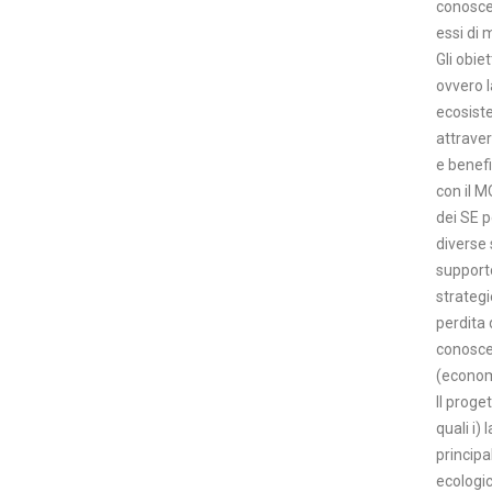
conosce
essi di 
Gli obiet
ovvero l
ecosiste
attraver
e benefic
con il M
dei SE p
diverse 
supporto
strategi
perdita 
conoscen
(economi
Il proge
quali i)
principa
ecologici