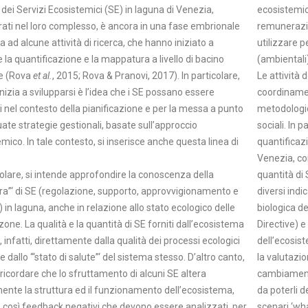
i dei Servizi Ecosistemici (SE) in laguna di Venezia,
ecosistemici
ati nel loro complesso, è ancora in una fase embrionale
remunerazio
ta ad alcune attività di ricerca, che hanno iniziato a
utilizzare p
 la quantificazione e la mappatura a livello di bacino
(ambientali)
e (Rova
et al.
, 2015; Rova & Pranovi, 2017). In particolare,
Le attività 
inizia a svilupparsi è l’idea che i SE possano essere
coordinament
ti nel contesto della pianificazione e per la messa a punto
metodologie
ate strategie gestionali, basate sull’approccio
sociali. In pa
mico. In tale contesto, si inserisce anche questa linea di
quantificazi
Venezia, co
colare, si intende approfondire la conoscenza della
quantità di 
ura”‘ di SE (regolazione, supporto, approvvigionamento e
diversi indic
i) in laguna, anche in relazione allo stato ecologico delle
biologica de
zone. La qualità e la quantità di SE forniti dall’ecosistema
Directive) e
 infatti, direttamente dalla qualità dei processi ecologici
dell’ecosis
 dallo ‘“stato di salute”‘ del sistema stesso. D’altro canto,
la valutazio
ricordare che lo sfruttamento di alcuni SE altera
cambiamenti
ente la struttura ed il funzionamento dell’ecosistema,
da poterli d
 così feedback negativi che devono essere analizzati, per
scenari ‘wha