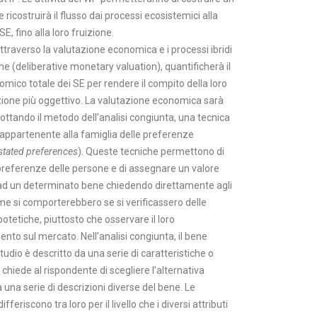
 ricostruirà il flusso dai processi ecosistemici alla
SE, fino alla loro fruizione.
attraverso la valutazione economica e i processi ibridi
ne (deliberative monetary valuation), quantificherà il
mico totale dei SE per rendere il compito della loro
ione più oggettivo. La valutazione economica sarà
ottando il metodo dell’analisi congiunta, una tecnica
ppartenente alla famiglia delle preferenze
stated preferences
). Queste tecniche permettono di
 preferenze delle persone e di assegnare un valore
d un determinato bene chiedendo direttamente agli
me si comporterebbero se si verificassero delle
potetiche, piuttosto che osservare il loro
to sul mercato. Nell’analisi congiunta, il bene
tudio è descritto da una serie di caratteristiche o
si chiede al rispondente di scegliere l’alternativa
a una serie di descrizioni diverse del bene. Le
ifferiscono tra loro per il livello che i diversi attributi