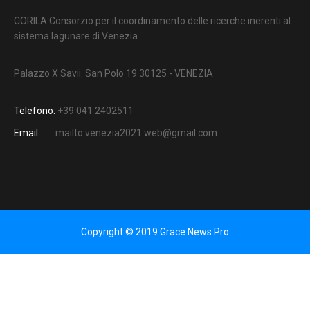
CORILA Consorzio per il coordinamento delle ricerche inerenti al
sistema lagunare di Venezia
Palazzo X Savii. San Polo 19 30125 - VENEZIA
Telefono:
+39 041 2402511
Email:
mailto:venezia2021.web@gmail.com
Copyright © 2019 Grace News Pro