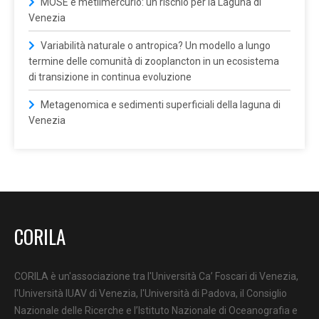
MOSE e metilmercurio: un rischio per la Laguna di
Venezia
Variabilità naturale o antropica? Un modello a lungo
termine delle comunità di zooplancton in un ecosistema
di transizione in continua evoluzione
Metagenomica e sedimenti superficiali della laguna di
Venezia
CORILA
CORILA è un'associazione tra l'Università Ca’ Foscari di Venezia,
l'Università IUAV di Venezia, l'Università di Padova, il Consiglio
Nazionale delle Ricerche e l’Istituto Nazionale di Oceanografia e