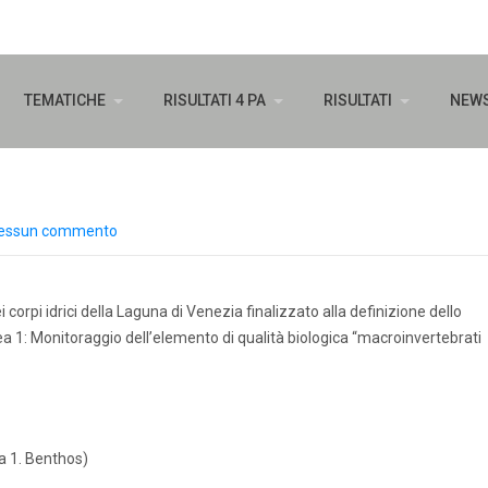
TEMATICHE
RISULTATI 4 PA
RISULTATI
NEW
essun commento
orpi idrici della Laguna di Venezia finalizzato alla definizione dello
nea 1: Monitoraggio dell’elemento di qualità biologica “macroinvertebrati
a 1. Benthos)