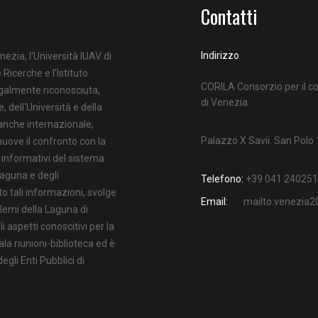
Contatti
Indirizzo
nezia, l'Università IUAV di
 Ricerche e l’Istituto
CORILA Consorzio per il co
egalmente riconosciuta,
di Venezia
e, dell'Università e della
 anche internazionale,
Palazzo X Savii. San Polo
uove il confronto con la
i informativi del sistema
Laguna e degli
Telefono:
+39 041 240251
o tali informazioni, svolge
Email:
mailto:venezia
oblemi della Laguna di
 aspetti conoscitivi per la
ala riunioni-biblioteca ed è
gli Enti Pubblici di