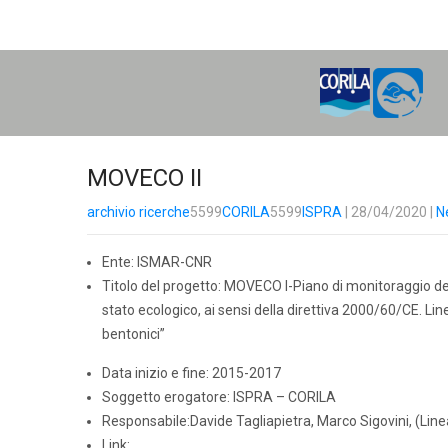
H
O
M
E
MOVECO II
archivio ricerche
5599
CORILA
5599
ISPRA
| 28/04/2020
|
N
Ente: ISMAR-CNR
Titolo del progetto: MOVECO I-Piano di monitoraggio dei c
stato ecologico, ai sensi della direttiva 2000/60/CE. Li
bentonici”
Data inizio e fine: 2015-2017
Soggetto erogatore: ISPRA – CORILA
Responsabile:Davide Tagliapietra, Marco Sigovini, (Line
Link: