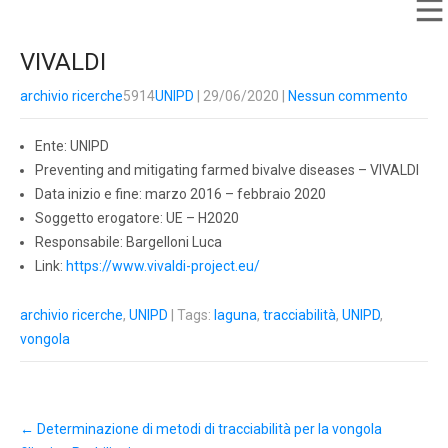
VIVALDI
archivio ricerche
5914
UNIPD
| 29/06/2020
|
Nessun commento
Ente: UNIPD
Preventing and mitigating farmed bivalve diseases – VIVALDI
Data inizio e fine: marzo 2016 – febbraio 2020
Soggetto erogatore: UE – H2020
Responsabile: Bargelloni Luca
Link:
https://www.vivaldi-project.eu/
archivio ricerche
,
UNIPD
| Tags:
laguna
,
tracciabilità
,
UNIPD
,
vongola
←
Determinazione di metodi di tracciabilità per la vongola