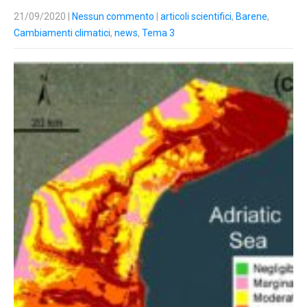
21/09/2020
|
Nessun commento
|
articoli scientifici
,
Barene
,
Cambiamenti climatici
,
news
,
Tema 3