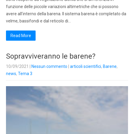
funzione delle piccole variazioni altimetriche che si possono
avere all’interno della barena. Il sistema barena è completato da
velme, bassifondi e dal reticolo di…
Read More
Sopravviveranno le barene?
10/09/2021
|
Nessun commento
|
articoli scientifici
,
Barene
,
news
,
Tema 3