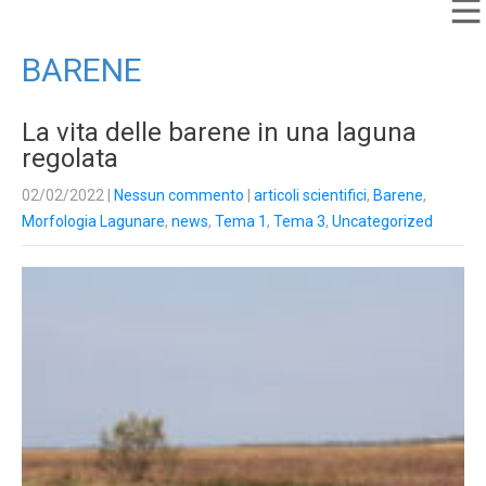
BARENE
La vita delle barene in una laguna
regolata
02/02/2022
|
Nessun commento
|
articoli scientifici
,
Barene
,
Morfologia Lagunare
,
news
,
Tema 1
,
Tema 3
,
Uncategorized