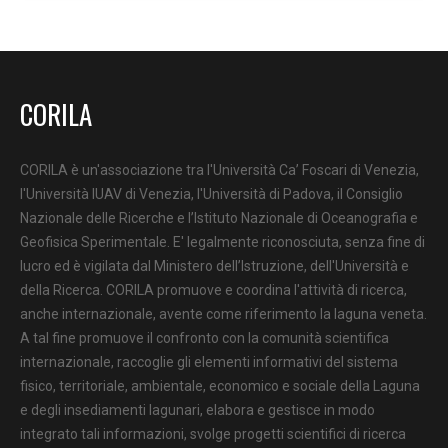
CORILA
CORILA è un'associazione tra l'Università Ca’ Foscari di Venezia,
l'Università IUAV di Venezia, l'Università di Padova, il Consiglio
Nazionale delle Ricerche e l’Istituto Nazionale di Oceanografia e
Geofisica Sperimentale. E' legalmente riconosciuta, senza fine di
lucro ed è vigilata dal Ministero dell’Istruzione, dell'Università e
della Ricerca. CORILA promuove e coordina l'attività di ricerca,
anche internazionale, avente come riferimento la laguna veneta.
A tal fine promuove il confronto con la comunità scientifica
internazionale, raccoglie gli elementi informativi del sistema
fisico, territoriale, ambientale, economico e sociale della Laguna
e degli insediamenti lagunari, elabora e gestisce in modo
integrato tali informazioni, svolge progetti scientifici di ricerca