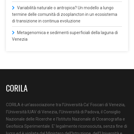
Variabilità naturale o antropica? Un modello a lungo
termine delle comunità di zooplancton in un ecosistema
di transizione in continua evoluzione
Metagenomica e sedimenti superficiali della laguna di
Venezia
CORILA
CORILA è un'associazione tra l'Università Ca’ Foscari di Venezia,
l'Università IUAV di Venezia, l'Università di Padova, il Consiglio
Nazionale delle Ricerche e l’Istituto Nazionale di Oceanografia e
Geofisica Sperimentale. E' legalmente riconosciuta, senza fine di
lucro ed è vigilata dal Ministero dell’Istruzione, dell'Università e