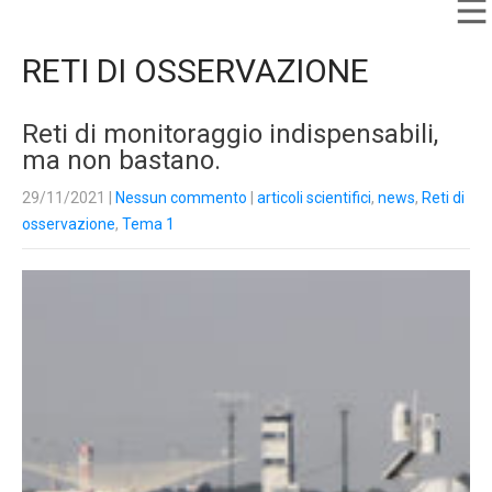
RETI DI OSSERVAZIONE
Reti di monitoraggio indispensabili,
ma non bastano.
29/11/2021
|
Nessun commento
|
articoli scientifici
,
news
,
Reti di
osservazione
,
Tema 1