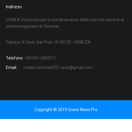
Indirizzo
CORILA Consorzio per il coordinamento delle ricerche inerenti al
sistema lagunare di Venezia
Palazzo X Savii. San Polo 19 30125 - VENEZIA
Telefono:
+39 041 2402511
Email:
mailto:venezia2021.web@gmail.com
Copyright © 2019 Grace News Pro