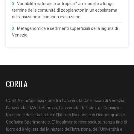
Variabilità naturale o antropica? Un modello a lungo
termine delle comunità di zooplancton in un ecosistema
di transizione in continua evoluzione
Metagenomica e sedimenti superficiali della laguna di
Venezia
CORILA
CORILA è un'associazione tra l'Università Ca’ Foscari di Venezia,
l'Università IUAV di Venezia, l'Università di Padova, il Consiglio
Nazionale delle Ricerche e l’Istituto Nazionale di Oceanografia e
Geofisica Sperimentale. E' legalmente riconosciuta, senza fine di
lucro ed è vigilata dal Ministero dell’Istruzione, dell'Università e