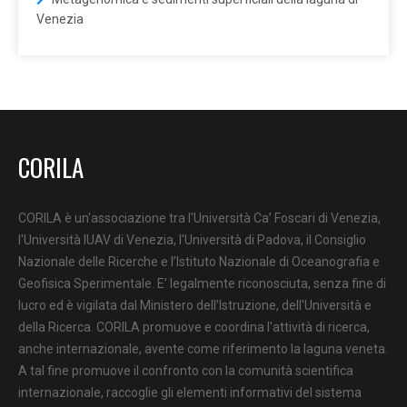
Venezia
CORILA
CORILA è un'associazione tra l'Università Ca’ Foscari di Venezia,
l'Università IUAV di Venezia, l'Università di Padova, il Consiglio
Nazionale delle Ricerche e l’Istituto Nazionale di Oceanografia e
Geofisica Sperimentale. E' legalmente riconosciuta, senza fine di
lucro ed è vigilata dal Ministero dell’Istruzione, dell'Università e
della Ricerca. CORILA promuove e coordina l'attività di ricerca,
anche internazionale, avente come riferimento la laguna veneta.
A tal fine promuove il confronto con la comunità scientifica
internazionale, raccoglie gli elementi informativi del sistema