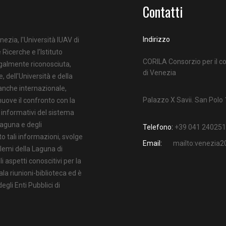
Contatti
Indirizzo
nezia, l'Università IUAV di
 Ricerche e l’Istituto
CORILA Consorzio per il co
egalmente riconosciuta,
di Venezia
e, dell'Università e della
 anche internazionale,
Palazzo X Savii. San Polo
uove il confronto con la
i informativi del sistema
Laguna e degli
Telefono:
+39 041 240251
o tali informazioni, svolge
Email:
mailto:venezia
oblemi della Laguna di
 aspetti conoscitivi per la
ala riunioni-biblioteca ed è
gli Enti Pubblici di