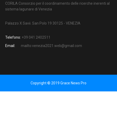
CORILA Consorzio per il coordinamento delle ricerche inerenti al
sistema lagunare di Venezia
Palazzo X Savii. San Polo 19 30125 - VENEZIA
Telefono:
+39 041 2402511
Email:
mailto:venezia2021.web@gmail.com
Copyright © 2019 Grace News Pro