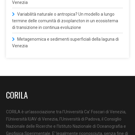
Venezia
Variabilità naturale o antropica? Un modello a lungo
termine delle comunità di zooplancton in un ecosistema
di transizione in continua evoluzione
Metagenomica e sedimenti superficiali della laguna di
Venezia
CORILA
CORILA è un'associazione tra l'Università Ca’ Foscari di Venezia,
l'Università IUAV di Venezia, l'Università di Padova, il Consiglio
Nazionale delle Ricerche e l’Istituto Nazionale di Oceanografia e
Geofisica Sperimentale. E' legalmente riconosciuta, senza fine di