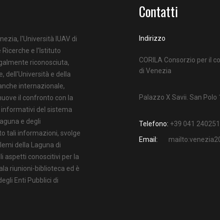
Contatti
Indirizzo
nezia, l'Università IUAV di
 Ricerche e l’Istituto
CORILA Consorzio per il co
egalmente riconosciuta,
di Venezia
e, dell'Università e della
 anche internazionale,
Palazzo X Savii. San Polo
uove il confronto con la
i informativi del sistema
Laguna e degli
Telefono:
+39 041 240251
o tali informazioni, svolge
Email:
mailto:venezia
oblemi della Laguna di
 aspetti conoscitivi per la
ala riunioni-biblioteca ed è
gli Enti Pubblici di