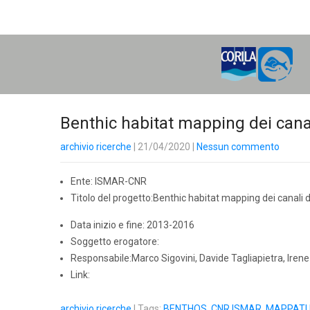
H
O
M
E
Benthic habitat mapping dei cana
archivio ricerche
| 21/04/2020
|
Nessun commento
Ente: ISMAR-CNR
Titolo del progetto:Benthic habitat mapping dei canali 
Data inizio e fine: 2013-2016
Soggetto erogatore:
Responsabile:Marco Sigovini, Davide Tagliapietra, Ire
Link:
archivio ricerche
| Tags:
BENTHOS
,
CNR ISMAR
,
MAPPAT