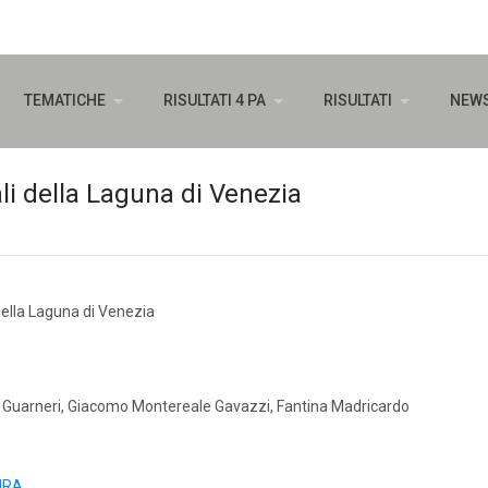
TEMATICHE
RISULTATI 4 PA
RISULTATI
NEW
li della Laguna di Venezia
della Laguna di Venezia
ne Guarneri, Giacomo Montereale Gavazzi, Fantina Madricardo
URA