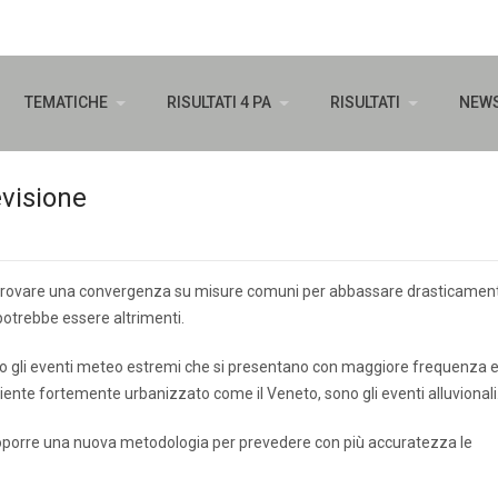
TEMATICHE
RISULTATI 4 PA
RISULTATI
NEW
evisione
a trovare una convergenza su misure comuni per abbassare drasticamen
potrebbe essere altrimenti.
 sono gli eventi meteo estremi che si presentano con maggiore frequenza 
iente fortemente urbanizzato come il Veneto, sono gli eventi alluvionali
 proporre una nuova metodologia per prevedere con più accuratezza le