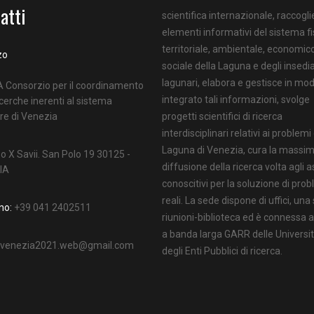
atti
scientifica internazionale, raccoglie
elementi informativi del sistema fi
territoriale, ambientale, economic
zo
sociale della Laguna e degli insed
lagunari, elabora e gestisce in mo
 Consorzio per il coordinamento
integrato tali informazioni, svolge
icerche inerenti al sistema
re di Venezia
progetti scientifici di ricerca
interdisciplinari relativi ai problemi
Laguna di Venezia, cura la massi
o X Savii. San Polo 19 30125 -
diffusione della ricerca volta agli a
IA
conoscitivi per la soluzione di prob
reali. La sede dispone di uffici, una
no:
+39 041 2402511
riunioni-biblioteca ed è connessa a
a banda larga GARR delle Universit
o:venezia2021.web@gmail.com
degli Enti Pubblici di ricerca.