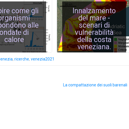
ire come gli
Innalzamento
organismi
del mare -
pondono alle
scenari di
ondate di
vulnerabilità
calore
della costa
veneziana.
venezia
,
ricerche
,
venezia2021
La compattazione dei suoli barenali