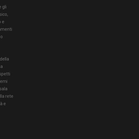
 gli
sico,
o e
iamenti
do
 della
ma
spetti
lemi
 sala
lla rete
à e