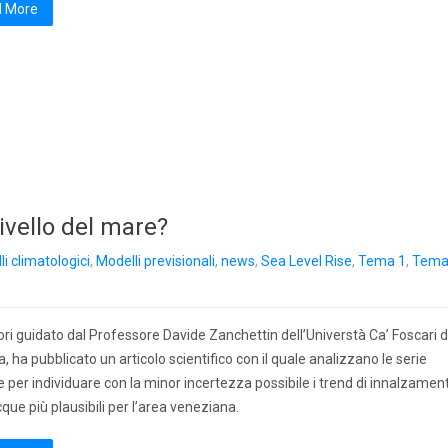
 More
ivello del mare?
i climatologici
,
Modelli previsionali
,
news
,
Sea Level Rise
,
Tema 1
,
Tem
ori guidato dal Professore Davide Zanchettin dell’Universtà Ca’ Foscari d
, ha pubblicato un articolo scientifico con il quale analizzano le serie
e per individuare con la minor incertezza possibile i trend di innalzamen
cque più plausibili per l’area veneziana.