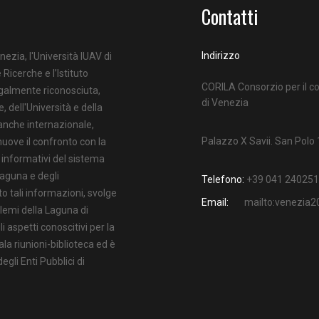
Contatti
Indirizzo
nezia, l'Università IUAV di
 Ricerche e l’Istituto
CORILA Consorzio per il co
egalmente riconosciuta,
di Venezia
e, dell'Università e della
 anche internazionale,
Palazzo X Savii. San Polo
uove il confronto con la
i informativi del sistema
Laguna e degli
Telefono:
+39 041 240251
o tali informazioni, svolge
Email:
mailto:venezia
oblemi della Laguna di
 aspetti conoscitivi per la
ala riunioni-biblioteca ed è
gli Enti Pubblici di