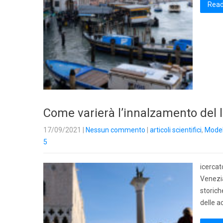
Read
Come varierà l’innalzamento del l
17/09/2021
|
Nessun commento
|
articoli scientifici
,
Modell
5
icercat
Venezia
storich
delle a