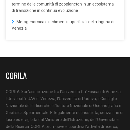
termine delle comunità di zooplancton in un ecosistema
di transizione in continua evoluzione
Metagenomica e sedimenti superficiali della laguna di
Venezia
CORILA
CORILA è un'associazione tra l'Università Ca’ Foscari di Venezia,
l'Università IUAV di Venezia, l'Università di Padova, il Consiglio
Nazionale delle Ricerche e l’Istituto Nazionale di Oceanografia e
Geofisica Sperimentale. E' legalmente riconosciuta, senza fine di
lucro ed è vigilata dal Ministero dell’Istruzione, dell'Università e
della Ricerca. CORILA promuove e coordina l'attività di ricerca,