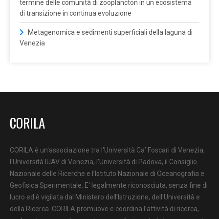
termine delle comunità di zooplancton in un ecosistema
di transizione in continua evoluzione
Metagenomica e sedimenti superficiali della laguna di
Venezia
CORILA
CORILA è un'associazione tra l'Università Ca’ Foscari di Venezia,
l'Università IUAV di Venezia, l'Università di Padova, il Consiglio
Nazionale delle Ricerche e l’Istituto Nazionale di Oceanografia e
Geofisica Sperimentale. E' legalmente riconosciuta, senza fine di
lucro ed è vigilata dal Ministero dell’Istruzione, dell'Università e
della Ricerca. CORILA promuove e coordina l'attività di ricerca,