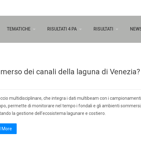
TEMATICHE
RISULTATI 4 PA
RISULTATI
NEW
erso dei canali della laguna di Venezia?
ccio multidisciplinare, che integra i dati multibeam con i campionament
po, permette di monitorare nel tempo i fondali e gli ambienti sommersi
ando la gestione dell’ecosistema lagunare e costiero.
 More