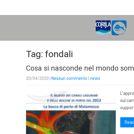
H
O
M
E
Tag: fondali
Cosa si nasconde nel mondo somm
20/04/2020
|
Nessun commento
|
news
L’appro
sul cam
support
Read