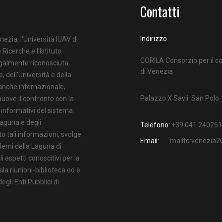
Contatti
Indirizzo
nezia, l'Università IUAV di
 Ricerche e l’Istituto
CORILA Consorzio per il co
egalmente riconosciuta,
di Venezia
e, dell'Università e della
 anche internazionale,
Palazzo X Savii. San Polo
uove il confronto con la
i informativi del sistema
Laguna e degli
Telefono:
+39 041 240251
o tali informazioni, svolge
Email:
mailto:venezia
oblemi della Laguna di
 aspetti conoscitivi per la
ala riunioni-biblioteca ed è
gli Enti Pubblici di