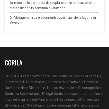
termine delle comunità di zooplancton in un ecosistema
di transizione in continua evoluzione
Metagenomica e sedimenti superficiali della laguna di
Venezia
CORILA
CORILA è un'associazione tra l'Università Ca’ Foscari di Venezia,
l'Università IUAV di Venezia, l'Università di Padova, il Consiglio
Nazionale delle Ricerche e l’Istituto Nazionale di Oceanografia e
Geofisica Sperimentale. E' legalmente riconosciuta, senza fine di
lucro ed è vigilata dal Ministero dell’Istruzione, dell'Università e
della Ricerca. CORILA promuove e coordina l'attività di ricerca,