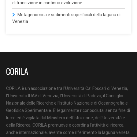
di transizione in continua evoluzione
Metagenomica e sedimenti superficiali della laguna di
Venezia
CORILA
CORILA è un'associazione tra l'Università Ca’ Foscari di Venezia,
l'Università IUAV di Venezia, l'Università di Padova, il Consiglio
Nazionale delle Ricerche e l’Istituto Nazionale di Oceanografia e
Geofisica Sperimentale. E' legalmente riconosciuta, senza fine di
lucro ed è vigilata dal Ministero dell’Istruzione, dell'Università e
della Ricerca. CORILA promuove e coordina l'attività di ricerca,
anche internazionale, avente come riferimento la laguna veneta.