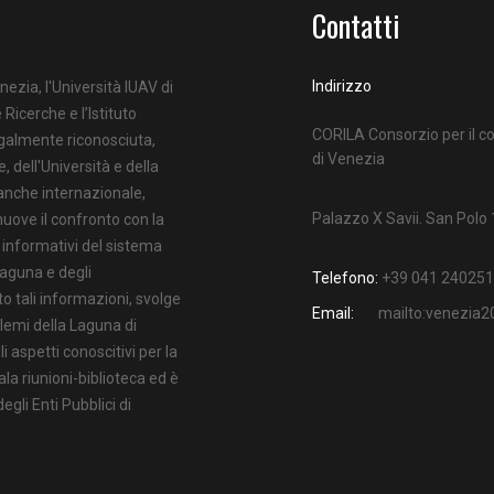
Contatti
Indirizzo
nezia, l'Università IUAV di
 Ricerche e l’Istituto
CORILA Consorzio per il co
egalmente riconosciuta,
di Venezia
e, dell'Università e della
 anche internazionale,
Palazzo X Savii. San Polo
uove il confronto con la
i informativi del sistema
Laguna e degli
Telefono:
+39 041 240251
o tali informazioni, svolge
Email:
mailto:venezia
oblemi della Laguna di
 aspetti conoscitivi per la
ala riunioni-biblioteca ed è
gli Enti Pubblici di