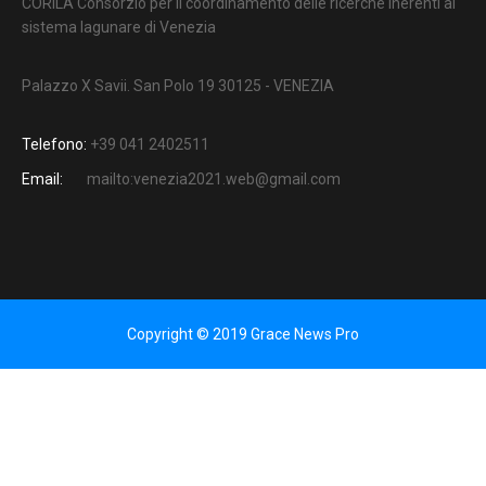
CORILA Consorzio per il coordinamento delle ricerche inerenti al
sistema lagunare di Venezia
Palazzo X Savii. San Polo 19 30125 - VENEZIA
Telefono:
+39 041 2402511
Email:
mailto:venezia2021.web@gmail.com
Copyright © 2019 Grace News Pro