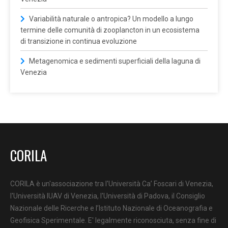
Variabilità naturale o antropica? Un modello a lungo
termine delle comunità di zooplancton in un ecosistema
di transizione in continua evoluzione
Metagenomica e sedimenti superficiali della laguna di
Venezia
CORILA
CORILA è un'associazione tra l'Università Ca’ Foscari di Venezia,
l'Università IUAV di Venezia, l'Università di Padova, il Consiglio
Nazionale delle Ricerche e l’Istituto Nazionale di Oceanografia e
Geofisica Sperimentale. E' legalmente riconosciuta, senza fine di